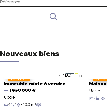
Nos agences
Search
Contact
Blog
Nouveaux biens
NOUVEAU
NOUV
Immeuble mixte à vendre
Maison
1 650 000 €
Uccle
Uccle
2
1
1
Chambres
Salle d
Sur
4
4
540,0 m²
Chambres
Salles de bain
Surface habitable
Visite virtuelle