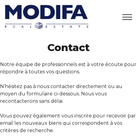
Accueil
Contact
02/358 27 01
info@modifa.be
Estimation
Notre équipe de professionnels est à votre écoute pour
répondre à toutes vos questions.
A vendre
N’hésitez pas à nous contacter directement ou au
moyen du formulaire ci-dessous. Nous vous
A louer
recontacterons sans délai.
Vous pouvez également vous inscrire pour recevoir par
Projets
email les nouveaux biens qui correspondent à vos
critères de recherche.
A propos