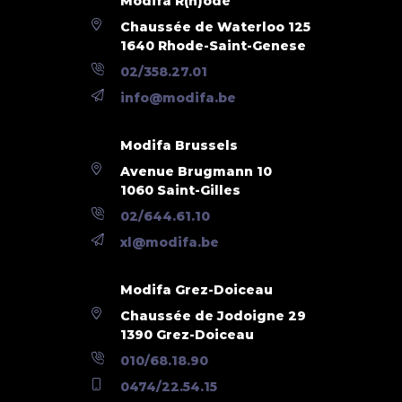
Modifa R(h)ode
Chaussée de Waterloo 125
Bouwjaar
1960
1640 Rhode-Saint-Genese
02/358.27.01
Aantal garages
2
info@modifa.be
Naam, Categorie & Ligging
Modifa Brussels
Avenue Brugmann 10
Verdieping
0
1060 Saint-Gilles
Verdiepingen - aantal
6
02/644.61.10
xl@modifa.be
Basisuitrusting
Modifa Grez-Doiceau
Voorzieningen gehand.
Ja
Chaussée de Jodoigne 29
1390 Grez-Doiceau
Type verwarming (type (ind/coll))
collectief
010/68.18.90
0474/22.54.15