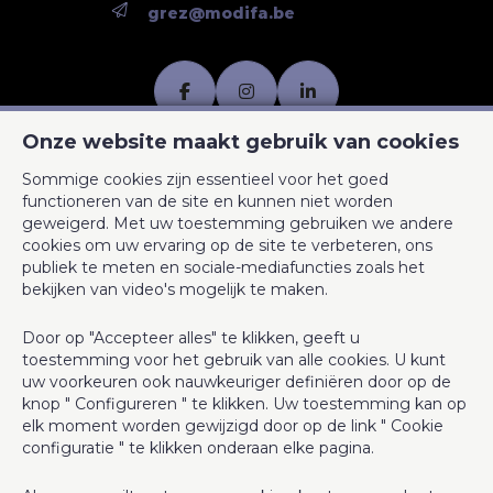
Lasten & opbrengst
grez@modifa.be
Onder BTW stelsel
Nee
Bewoner
Nee
BIV-erkende vastgoedmakelaar in België, BIV N° 500.976 -
Onze website maakt gebruik van cookies
Ondernemingsnummer : BTW BE-0450.158.588
Juridisch veld
Sommige cookies zijn essentieel voor het goed
functioneren van de site en kunnen niet worden
Toezichthoudende Autoriteit : Beroepinstituut van
geweigerd. Met uw toestemming gebruiken we andere
Vonnissen
Nee
Vastgoedmakelaars Luxemburgstraat, 16B - 1000 Brussel (+32 2
cookies om uw ervaring op de site te verbeteren, ons
505 38 50 - info@biv.be) -
www.biv.be
-
Deontologische code
publiek te meten en sociale-mediafuncties zoals het
Bouwvergunning
Nee
bekijken van video's mogelijk te maken.
BA en borgstelling via NV AXA Belgium, Troonplein 1, 1000
Brussel (polisnr. 730.390.160) Dekking geldt voor activiteiten die
Verkavelingvergunning
Nee
Door op "Accepteer alles" te klikken, geeft u
in België worden uitgevoerd
toestemming voor het gebruik van alle cookies. U kunt
Voorkooprecht
Nee
uw voorkeuren ook nauwkeuriger definiëren door op de
Algemene gebruiksvoorwaarden van de website
knop " Configureren " te klikken. Uw toestemming kan op
Charter privéleven
elk moment worden gewijzigd door op de link " Cookie
Omgeving
Cookie configuratie
configuratie " te klikken onderaan elke pagina.