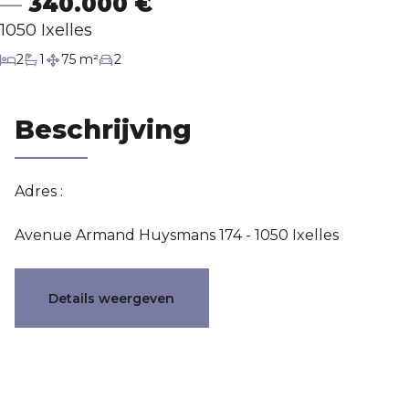
340.000 €
1050 Ixelles
Contact
slaapkamers
2
1
75 m²
2
badkamer
Waardebepaling
Beschrijving
Adres :
Avenue Armand Huysmans 174 - 1050 Ixelles
Karakteristieken
Details weergeven
Algemeen
Referentie
7703686