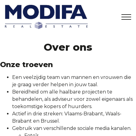
Home
Over ons
02/358 27 01
info@modifa.be
Te koop
Onze troeven
Een veelzijdig team van mannen en vrouwen die
Te huur
je graag verder helpen in jouw taal.
Bereidheid om alle haalbare projecten te
Nieuwbouw
behandelen, als adviseur voor zowel eigenaars als
toekomstige kopers of huurders.
Actief in drie streken: Vlaams-Brabant, Waals-
Over ons
Brabant en Brussel.
Gebruik van verschillende sociale media kanalen.
Onze kantoren
Foto’s