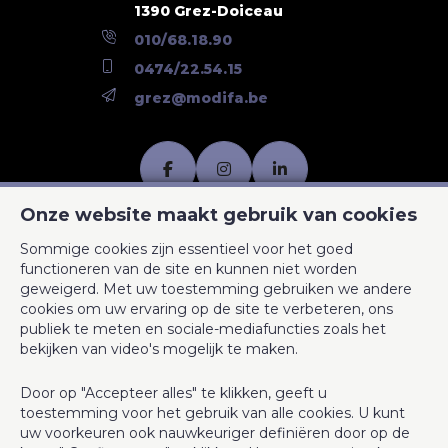
1390 Grez-Doiceau
010/68.18.90
0474/22.54.15
grez@modifa.be
BIV-erkende vastgoedmakelaar in België, BIV N° 500.976 -
Onze website maakt gebruik van cookies
Ondernemingsnummer : BTW BE-0450.158.588
Sommige cookies zijn essentieel voor het goed
functioneren van de site en kunnen niet worden
Toezichthoudende Autoriteit : Beroepinstituut van
geweigerd. Met uw toestemming gebruiken we andere
Vastgoedmakelaars Luxemburgstraat, 16B - 1000 Brussel (+32 2
cookies om uw ervaring op de site te verbeteren, ons
505 38 50 - info@biv.be) -
www.biv.be
-
Deontologische code
publiek te meten en sociale-mediafuncties zoals het
bekijken van video's mogelijk te maken.
BA en borgstelling via NV AXA Belgium, Troonplein 1, 1000
Brussel (polisnr. 730.390.160) Dekking geldt voor activiteiten die
Door op "Accepteer alles" te klikken, geeft u
in België worden uitgevoerd
toestemming voor het gebruik van alle cookies. U kunt
uw voorkeuren ook nauwkeuriger definiëren door op de
Algemene gebruiksvoorwaarden van de website