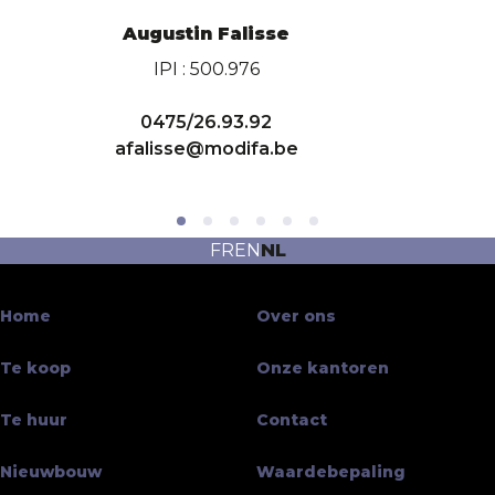
Augustin Falisse
IPI : 500.976
0475/26.93.92
afalisse@modifa.be
FR
EN
NL
Home
Over ons
Te koop
Onze kantoren
Te huur
Contact
Nieuwbouw
Waardebepaling