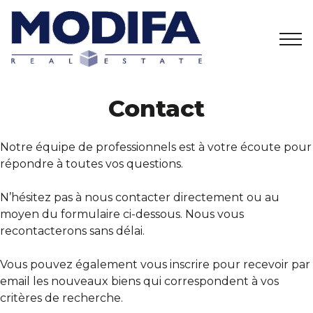
Accueil
Contact
02/358 27 01
info@modifa.be
Estimation
Notre équipe de professionnels est à votre écoute pour
répondre à toutes vos questions.
A vendre
N’hésitez pas à nous contacter directement ou au
moyen du formulaire ci-dessous. Nous vous
A louer
recontacterons sans délai.
Vous pouvez également vous inscrire pour recevoir par
Projets
email les nouveaux biens qui correspondent à vos
critères de recherche.
A propos